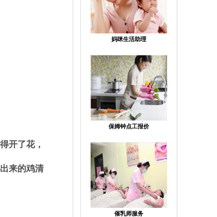
妈咪生活助理
保姆钟点工报价
得开了花，
煮出来的鸡清
催乳师服务