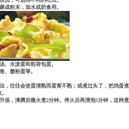
状况，可选用不同的吃法。
碾成粉末，加水或奶食用。
汤、水泼蛋和煎荷包蛋。
卷、蟹粉蛋等。
法，往往会使蛋清熟而蛋黄不熟；或煮过头了，把鸡蛋煮
收。
升温，沸腾后微火煮2分钟。停火后再浸泡5分钟，这样