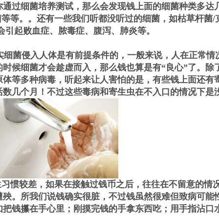
你通过细菌培养测试，那么会发现钱上面的细菌种类多达
菌等等。。还有一些我们听都没听过的细菌，如枯草杆菌/
会引起败血症、脓毒症、腹泻、肺炎等。
细菌侵入人体是有前提条件的，一般来说，人在正常情
时候细菌才会趁虚而入，那么钱也算是有“良心”了。除
原体等多种病毒，听起来让人害怕的是，有些钱上面还有
活数几个月！不过这些毒病和寄生虫在不入口的情况下是
习惯较差，如果在接触过钱币之后，往往在不留意的情
遭殃。所我们说钱确实很脏，不过钱虽然很难但致病可能性
如把钱攥在手心里；刚摸完钱的手拿东西吃；用手指沾口