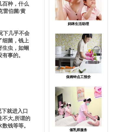
几百种，什么
克雷伯菌/黄
妈咪生活助理
况下几乎不会
了细菌，钱上
寄生虫，如蛔
没有事的。
保姆钟点工报价
况下就进入口
不大,所谓的
水数钱等等。
催乳师服务