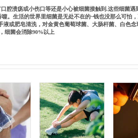
口腔溃疡或小伤口等还是小心被细菌接触到.这些细菌遇
噬。生活的世界里细菌是无处不在的~钱也没那么可怕，
洗手液或肥皂清洗，对金黄色葡萄球菌、大肠杆菌、白色念
，细菌会消除90%以上