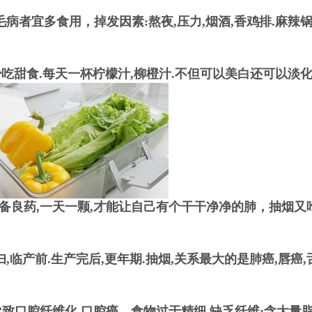
病者宜多食用，掉发因素:熬夜,压力,烟酒,香鸡排.麻辣锅
少吃甜食.每天一杯柠檬汁,柳橙汁.不但可以美白还可以淡
良药,一天一颗,才能让自己有个干干净净的肺，抽烟又
临产前.生产完后,更年期.抽烟,关系最大的是肺癌,唇癌,舌
致口腔纤维化,口腔癌，食物过于精细,缺乏纤维;含大量脂