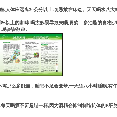
.人体应远离30公分以上.切忌放在床边。天天喝水八大
杯以上的咖啡.喝太多易导致失眠,胃痛，多油脂的食物少
胃.易昏昏欲睡。
不需那么多能量，睡眠不足会变笨,一天须八小时睡眠,有
2.每天喝酒不要超过一杯,因为酒精会抑制制造抗体的B细