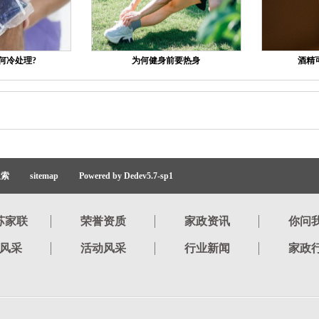
何冷处理?
为何健身前要热身
酒精
搜索
sitemap
Powered by Dedev5.7-sp1
苏家联
荣誉资质
家政资讯
你问
风采
活动风采
行业新闻
家政