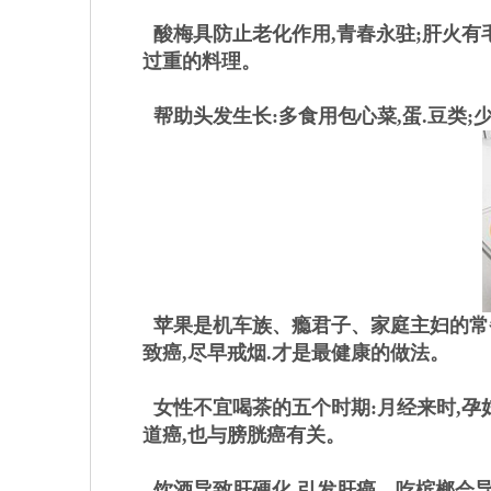
酸梅具防止老化作用,青春永驻;肝火有毛
过重的料理。
帮助头发生长:多食用包心菜,蛋.豆类;
苹果是机车族、瘾君子、家庭主妇的常备
致癌,尽早戒烟.才是最健康的做法。
女性不宜喝茶的五个时期:月经来时,孕妇,
道癌,也与膀胱癌有关。
饮酒导致肝硬化.引发肝癌，吃槟榔会导