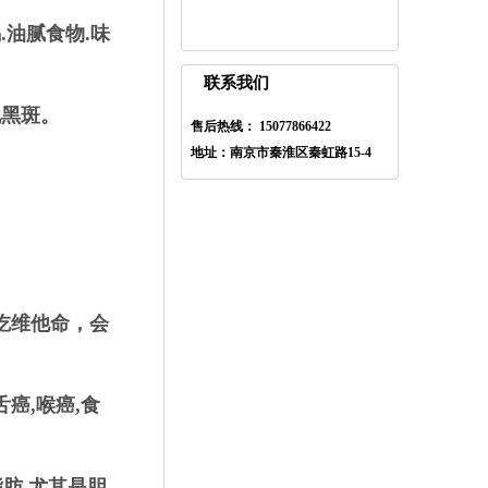
.油腻食物.味
联系我们
化黑斑。
售后热线： 15077866422
地址：南京市秦淮区秦虹路15-4
吃维他命，会
癌,喉癌,食
肪,尤其是胆