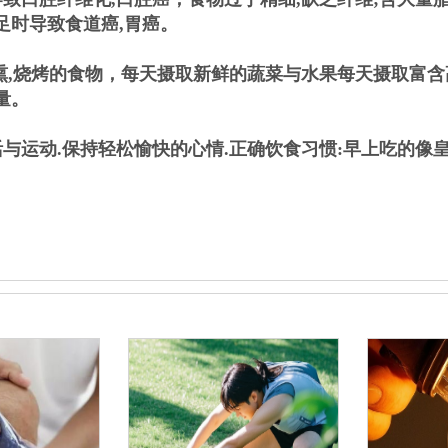
足时导致食道癌,胃癌。
熏,烧烤的食物，每天摄取新鲜的蔬菜与水果每天摄取富含
量。
与运动.保持轻松愉快的心情.正确饮食习惯:早上吃的像皇