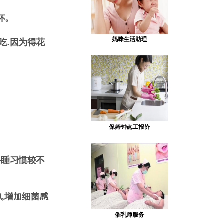
杯。
妈咪生活助理
吃.因为得花
保姆钟点工报价
午睡习惯较不
胞,增加细菌感
催乳师服务