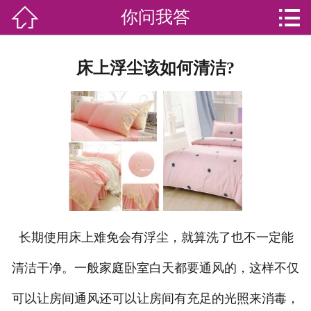


你问我答

网站首页

分
家庭服务
床上浮尘该如何清洁?
类
专业团队
加盟苏家联
荣誉资质
家政资讯
你问我答
长期使用床上难免会有浮尘，就算洗了也不一定能
关于我们
清洁干净。一般家庭卧室白天都要通风的，这样不仅
可以让房间通风还可以让房间有充足的光照来消毒，
联系我们