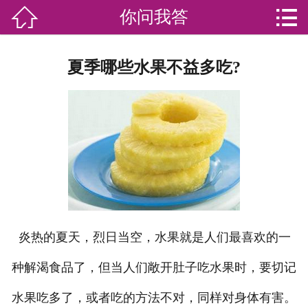


你问我答

网站首页

分
家庭服务
夏季哪些水果不益多吃?
类
专业团队
加盟苏家联
荣誉资质
家政资讯
你问我答
炎热的夏天，烈日当空，水果就是人们最喜欢的一
关于我们
种解渴食品了，但当人们敞开肚子吃水果时，要切记
水果吃多了，或者吃的方法不对，同样对身体有害。
联系我们