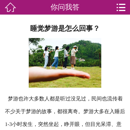


你问我答

网站首页

分
家庭服务
睡觉梦游是怎么回事？
类
专业团队
加盟苏家联
荣誉资质
家政资讯
你问我答
梦游也许大多数人都是听过没见过，民间也流传着
关于我们
不少关于梦游的故事，都很离奇。梦游大多在入睡后
1-3小时发生，突然坐起，睁开眼，但目光呆滞、意
联系我们