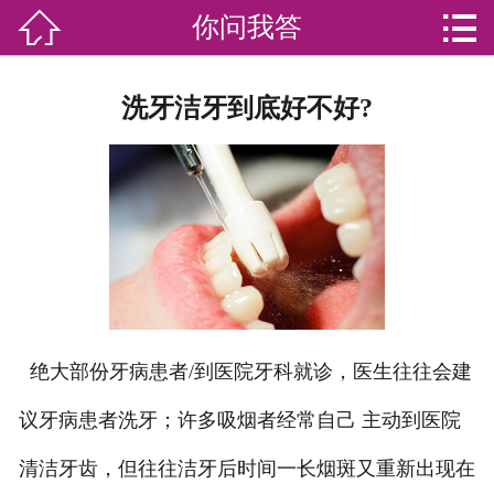


你问我答

网站首页

分
家庭服务
洗牙洁牙到底好不好?
类
专业团队
加盟苏家联
荣誉资质
家政资讯
你问我答
绝大部份牙病患者/到医院牙科就诊，医生往往会建
议牙病患者洗牙；许多吸烟者经常自己 主动到医院
关于我们
清洁牙齿，但往往洁牙后时间一长烟斑又重新出现在
联系我们