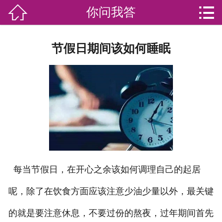


你问我答

网站首页

分
家庭服务
节假日期间该如何睡眠
类
专业团队
加盟苏家联
荣誉资质
家政资讯
你问我答
每当节假日，在开心之余该如何调理自己的起居
关于我们
呢，除了在饮食方面应该注意少油少量以外，最关键
的就是要注意休息，不要过份的熬夜，过年期间首先
联系我们