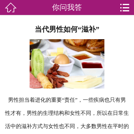


你问我答

网站首页

分
家庭服务
当代男性如何“滋补”
类
专业团队
加盟苏家联
荣誉资质
家政资讯
你问我答
男性担当着进化的重要“责任”，一些疾病也只有男
性才有，男性的生理结构和女性不同，所以在日常生
关于我们
活中的滋补方式与女性也不同，大多数男性在平时的
联系我们