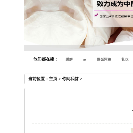
他们都在搜：
缓解
as
做饭阿姨
礼仪
当前位置：
主页
>
你问我答
>