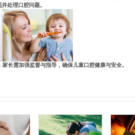
现并处理口腔问题。
家长需加强监督与指导，确保儿童口腔健康与安全。