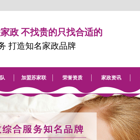
家政 不找贵的只找合适的
服务 打造知名家政品牌
队
加盟苏家联
荣誉资质
家政资讯