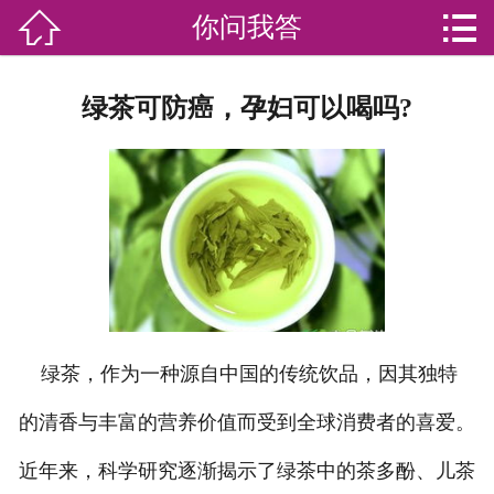


你问我答

网站首页

分
家庭服务
绿茶可防癌，孕妇可以喝吗?
类
专业团队
加盟苏家联
荣誉资质
家政资讯
你问我答
绿茶，作为一种源自中国的传统饮品，因其独特
关于我们
的清香与丰富的营养价值而受到全球消费者的喜爱。
近年来，科学研究逐渐揭示了绿茶中的茶多酚、儿茶
联系我们