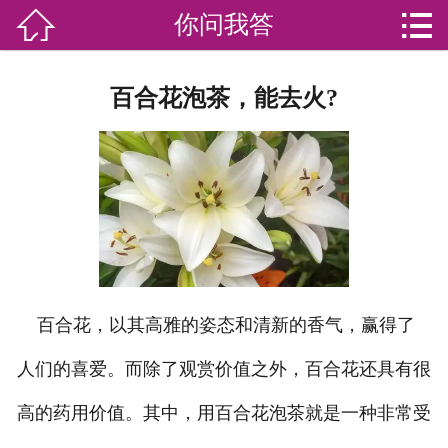


你问我答

网站首页

分
家庭服务
百合花泡茶，能去火?
类
专业团队
加盟苏家联
荣誉资质
家政资讯
百合花，以其高雅的姿态和清新的香气，赢得了
你问我答
人们的喜爱。而除了观赏价值之外，百合花还具有很
关于我们
高的药用价值。其中，用百合花泡茶就是一种非常受
联系我们