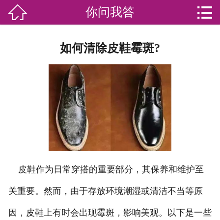


你问我答

网站首页

分
家庭服务
如何清除皮鞋霉斑?
类
专业团队
加盟苏家联
荣誉资质
家政资讯
你问我答
皮鞋作为日常穿搭的重要部分，其保养和维护至
关于我们
关重要。然而，由于存放环境潮湿或清洁不当等原
因，皮鞋上有时会出现霉斑，影响美观。以下是一些
联系我们