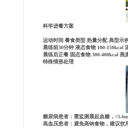
科学进餐方案
运动时间
餐食类型
热量分配
典型示
晨练前30分钟
液态食物
100-150kcal
晨练后正餐
固态食物
300-400kcal
燕
特殊情形处理
糖尿病患者：需监测晨起血糖，<5.6mm
高血压患者：避免高钠食物，建议饮用20