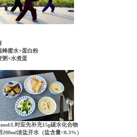
例
温蜂蜜水+蛋白粉
麦粥+水煮蛋
ol/L时应先补充15g碳水化合物
0ml淡盐开水（盐含量<0.3%）