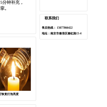
5分钟补充，
痉挛。
联系我们
售后热线： 15077866422
地址：南京市秦淮区秦虹路15-4
可恢复灯泡亮度