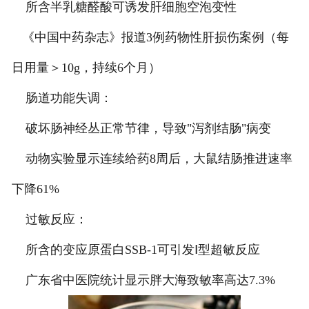
所含半乳糖醛酸可诱发肝细胞空泡变性
《中国中药杂志》报道3例药物性肝损伤案例（每
日用量＞10g，持续6个月）
肠道功能失调：
破坏肠神经丛正常节律，导致"泻剂结肠"病变
动物实验显示连续给药8周后，大鼠结肠推进速率
下降61%
过敏反应：
所含的变应原蛋白SSB-1可引发Ⅰ型超敏反应
广东省中医院统计显示胖大海致敏率高达7.3%