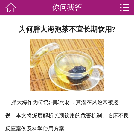


你问我答

网站首页

分
家庭服务
为何胖大海泡茶不宜长期饮用?
类
专业团队
加盟苏家联
荣誉资质
家政资讯
你问我答
胖大海作为传统润喉药材，其潜在风险常被忽
关于我们
视。本文将深度解析长期饮用的危害机制、临床不良
反应案例及科学使用方案。
联系我们