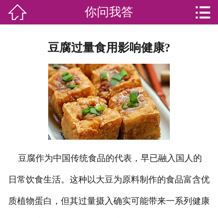


你问我答

网站首页

分
家庭服务
豆腐过量食用影响健康?
类
专业团队
加盟苏家联
荣誉资质
家政资讯
豆腐作为中国传统食品的代表，早已融入国人的
你问我答
日常饮食生活。这种以大豆为原料制作的食品富含优
关于我们
质植物蛋白，但其过量摄入确实可能带来一系列健康
联系我们