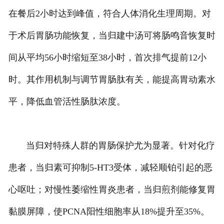
在餐后2小时达到峰值，符合人体消化生理周期。对
于术后胃肠功能恢复，当归建中汤可将肠鸣音恢复时
间从平均56小时缩短至38小时，首次排气提前12小
时。其作用机制与调节胃肠肽有关，能提高胃动素水
平，降低血管活性肠肽浓度。
当归对特殊人群的胃肠保护尤为显著。针对化疗
患者，当归素可抑制5-HT3受体，减轻顺铂引起的恶
心呕吐；对慢性萎缩性胃炎患者，当归煎剂能修复胃
黏膜屏障，使PCNA阳性细胞率从18%提升至35%。