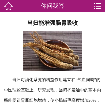


你问我答

网站首页

分
家庭服务
当归能增强肠胃吸收
类
专业团队
加盟苏家联
荣誉资质
家政资讯
你问我答
当归对消化系统的增益作用建立在“气血同调”的
关于我们
中医理论基础上。研究发现，当归挥发油中的蒿本内
酯能促进胃肠细胞增殖，使小肠绒毛高度增加20%，
联系我们