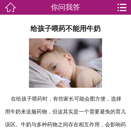


你问我答

网站首页

分
家庭服务
给孩子喂药不能用牛奶
类
专业团队
加盟苏家联
荣誉资质
家政资讯
你问我答
在给孩子喂药时，有些家长可能会图方便，选择
用牛奶来送服药物，但这其实是一个需要避免的育儿
关于我们
误区。牛奶与多种药物之间存在相互作用，会影响药
联系我们