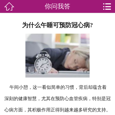


你问我答

网站首页

分
家庭服务
为什么午睡可预防冠心病?
类
专业团队
加盟苏家联
荣誉资质
家政资讯
你问我答
午间小憩，这一看似简单的习惯，背后却蕴含着
关于我们
深刻的健康智慧，尤其在预防心血管疾病，特别是冠
心病方面，其积极作用正得到越来越多研究的支持。
联系我们