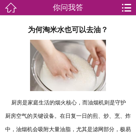


你问我答

网站首页

分
家庭服务
为何淘米水也可以去油？
类
专业团队
加盟苏家联
荣誉资质
家政资讯
你问我答
厨房是家庭生活的烟火核心，而油烟机则是守护
厨房空气的关键设备。在日复一日的煎、炒、烹、炸
关于我们
中，油烟机会吸附大量油脂，尤其是滤网部分，极易
联系我们