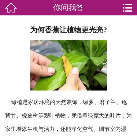


你问我答

网站首页

分
家庭服务
为何香蕉让植物更光亮?
类
专业团队
加盟苏家联
荣誉资质
家政资讯
你问我答
绿植是家居环境的天然装饰，绿萝、君子兰、龟
背竹、橡皮树等观叶植物，凭借翠绿宽大的叶片，为
关于我们
家里增添生机与活力，还能净化空气、调节室内湿
联系我们