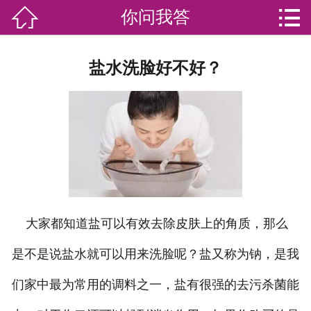


你问我答

网站首页

分
家庭服务
盐水洗脸好不好？
类
专业团队
加盟苏家联
荣誉资质
家政资讯
大家都知道盐可以有效去除皮肤上的角质，那么
你问我答
是不是说盐水就可以用来洗脸呢？盐又称为钠，是我
关于我们
们家中最为常用的调料之一，盐有很强的去污杀菌能
联系我们