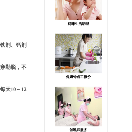
妈咪生活助理
铁剂、钙剂
穿勤脱，不
保姆钟点工报价
天10～12
催乳师服务