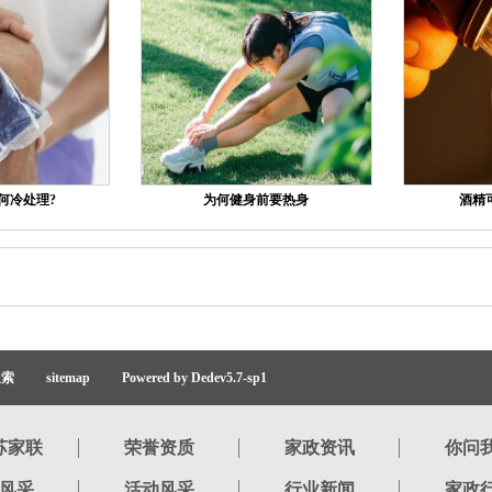
何冷处理?
为何健身前要热身
酒精
搜索
sitemap
Powered by Dedev5.7-sp1
苏家联
荣誉资质
家政资讯
你问
风采
活动风采
行业新闻
家政