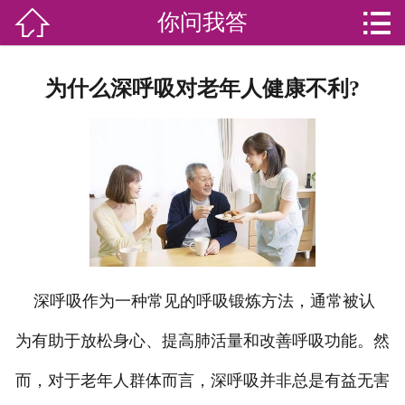


你问我答

网站首页

分
家庭服务
为什么深呼吸对老年人健康不利?
类
专业团队
加盟苏家联
荣誉资质
家政资讯
你问我答
深呼吸作为一种常见的呼吸锻炼方法，通常被认
为有助于放松身心、提高肺活量和改善呼吸功能。然
关于我们
而，对于老年人群体而言，深呼吸并非总是有益无害
联系我们