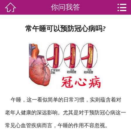


你问我答

网站首页

分
家庭服务
常午睡可以预防冠心病吗?
类
专业团队
加盟苏家联
荣誉资质
家政资讯
你问我答
午睡，这一看似简单的日常习惯，实则蕴含着对
关于我们
老年人健康的深远影响。尤其是对于预防冠心病这一
常见心血管疾病而言，午睡的作用不容忽视。
联系我们