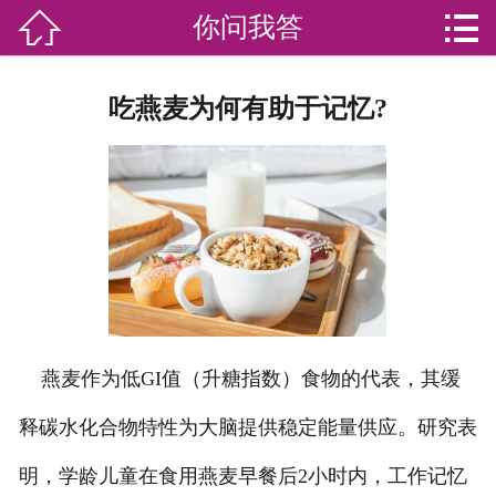


你问我答

网站首页

分
家庭服务
吃燕麦为何有助于记忆?
类
专业团队
加盟苏家联
荣誉资质
家政资讯
你问我答
燕麦作为低GI值（升糖指数）食物的代表，其缓
关于我们
释碳水化合物特性为大脑提供稳定能量供应。研究表
明，学龄儿童在食用燕麦早餐后2小时内，工作记忆
联系我们