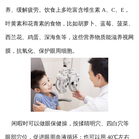
养、缓解疲劳。饮食上多吃富含维生素 A、C、E，
叶黄素和花青素的食物，比如胡萝卜、蓝莓、菠菜、
西兰花、鸡蛋、深海鱼等，这些营养物质能滋养视网
膜，抗氧化、保护眼周细胞。
闲暇时可以做眼保健操，按揉睛明穴、四白穴等
眼部穴位，促进眼周血液循环；也可以用 40℃左右