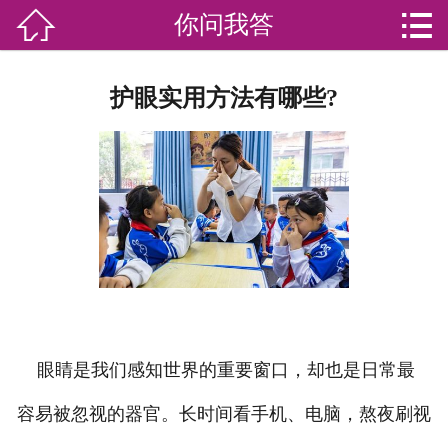


你问我答

网站首页

分
家庭服务
护眼实用方法有哪些?
类
专业团队
加盟苏家联
荣誉资质
家政资讯
你问我答
眼睛是我们感知世界的重要窗口，却也是日常最
关于我们
容易被忽视的器官。长时间看手机、电脑，熬夜刷视
联系我们