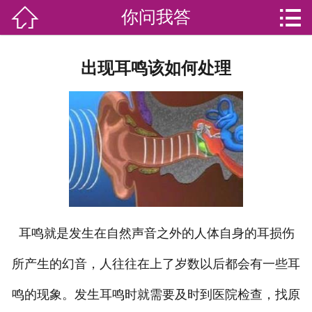


你问我答

网站首页

分
家庭服务
出现耳鸣该如何处理
类
专业团队
加盟苏家联
荣誉资质
家政资讯
你问我答
耳鸣就是发生在自然声音之外的人体自身的耳损伤
所产生的幻音，人往往在上了岁数以后都会有一些耳
关于我们
鸣的现象。发生耳鸣时就需要及时到医院检查，找原
联系我们