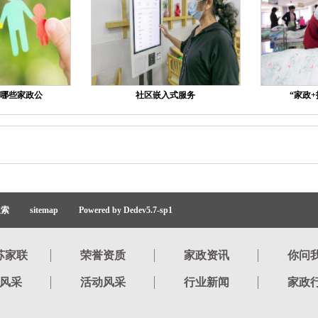
哪些家政公
社区嵌入式服务
“家政
搜索
sitemap
Powered by Dedev5.7-sp1
苏家联
荣誉资质
家政资讯
你问
风采
活动风采
行业新闻
家政