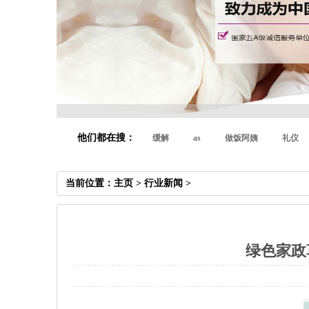
他们都在搜：
缓解
as
做饭阿姨
礼仪
当前位置：
主页
>
行业新闻
>
绿色家政