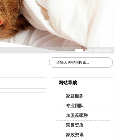
网站导航
家庭服务
专业团队
加盟苏家联
荣誉资质
家政资讯