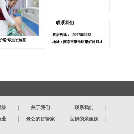
联系我们
售后热线： 15077866422
+护理”职业资格互
地址：南京市秦淮区秦虹路15-4
我答
关于我们
联系我们
行业
老公的好管家
宝妈的亲姐妹