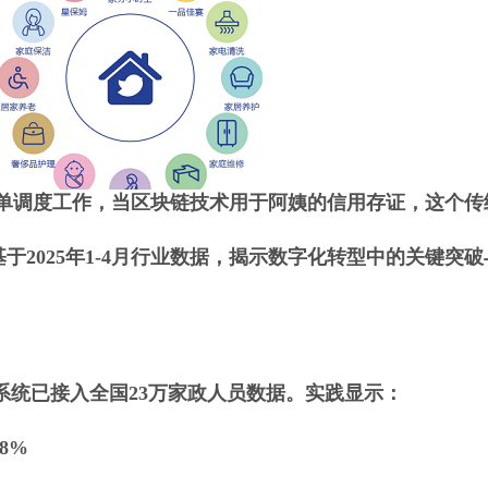
订单调度工作，当区块链技术用于阿姨的信用存证，这个传
2025年1-4月行业数据，揭示数字化转型中的关键突
"系统已接入全国23万家政人员数据。实践显示：
8%