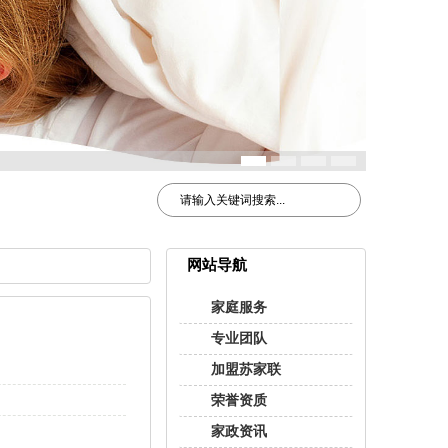
网站导航
家庭服务
专业团队
加盟苏家联
荣誉资质
家政资讯