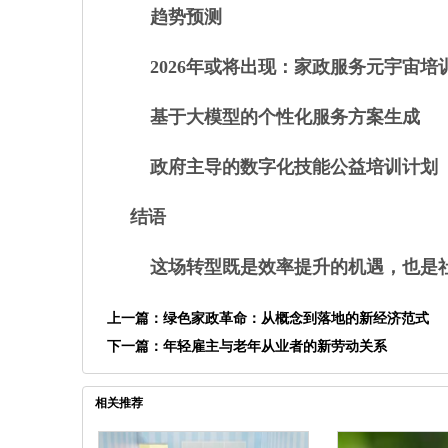
趋势预测
2026年或将出现：家政服务元宇宙培
基于大模型的个性化服务方案生成
政府主导的数字化技能公益培训计划
结语
这场转型既是效率提升的机遇，也是社
上一篇：
绿色家政革命：从概念到落地的新经济范式
下一篇：
年轻雇主与老年从业者的新劳动关系
相关推荐