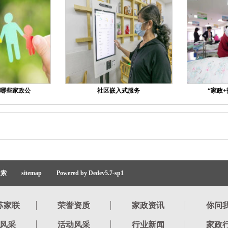
哪些家政公
社区嵌入式服务
“家政
搜索
sitemap
Powered by Dedev5.7-sp1
苏家联
荣誉资质
家政资讯
你问
风采
活动风采
行业新闻
家政