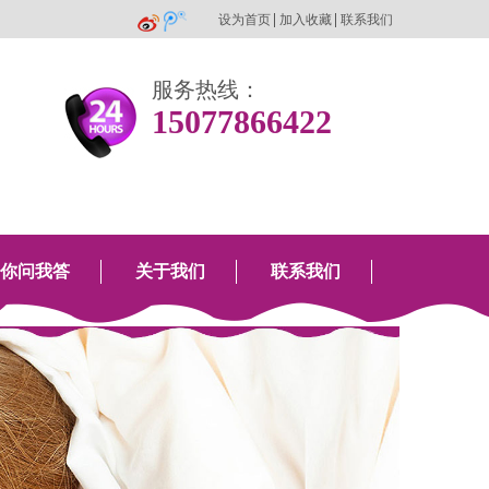
设为首页
加入收藏
联系我们
服务热线：
15077866422
你问我答
关于我们
联系我们