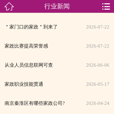


行业新闻

网站首页

分
家庭服务
＂家门口的家政＂到来了
2026-07-22
类
专业团队
加盟苏家联
家政比赛提高荣誉感
2026-07-22
荣誉资质
从业人员信息联网可查
2026-06-06
家政资讯
家政职业技能贯通
2026-05-17
你问我答
关于我们
南京秦淮区有哪些家政公司?
2026-04-24
联系我们