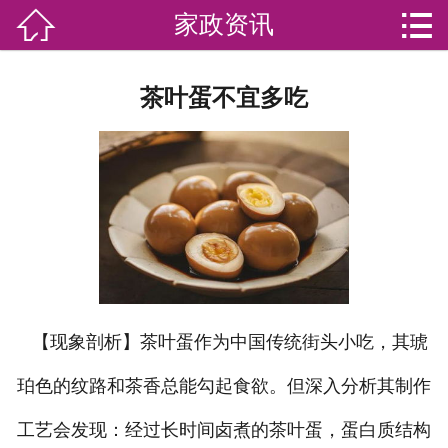


家政资讯

网站首页

分
家庭服务
茶叶蛋不宜多吃
类
专业团队
加盟苏家联
荣誉资质
家政资讯
你问我答
【现象剖析】茶叶蛋作为中国传统街头小吃，其琥
关于我们
珀色的纹路和茶香总能勾起食欲。但深入分析其制作
工艺会发现：经过长时间卤煮的茶叶蛋，蛋白质结构
联系我们