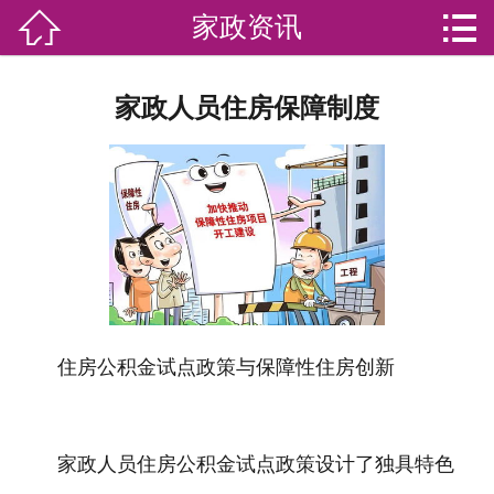


家政资讯

网站首页

分
家庭服务
家政人员住房保障制度
类
专业团队
加盟苏家联
荣誉资质
家政资讯
你问我答
住房公积金试点政策与保障性住房创新
关于我们
家政人员住房公积金试点政策设计了独具特色
联系我们