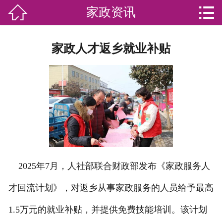


家政资讯

网站首页

分
家庭服务
家政人才返乡就业补贴
类
专业团队
加盟苏家联
荣誉资质
家政资讯
你问我答
2025年7月，人社部联合财政部发布《家政服务人
才回流计划》，对返乡从事家政服务的人员给予最高
关于我们
1.5万元的就业补贴，并提供免费技能培训。该计划
联系我们