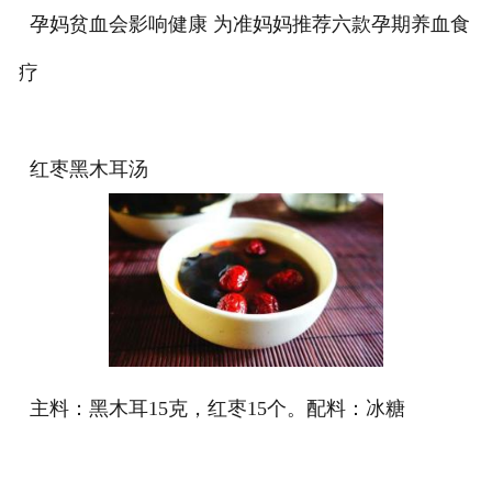
孕妈贫血会影响健康 为准妈妈推荐六款孕期养血食
疗
红枣黑木耳汤
主料：黑木耳15克，红枣15个。配料：冰糖