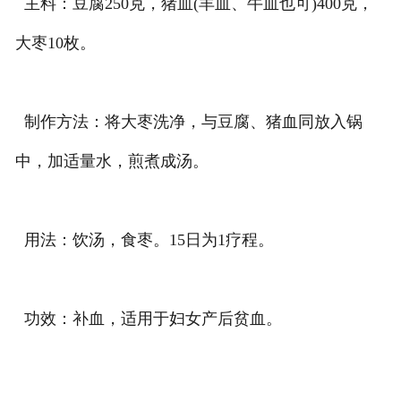
主料：豆腐250克，猪血(羊血、牛血也可)400克，
大枣10枚。
制作方法：将大枣洗净，与豆腐、猪血同放入锅
中，加适量水，煎煮成汤。
用法：饮汤，食枣。15日为1疗程。
功效：补血，适用于妇女产后贫血。