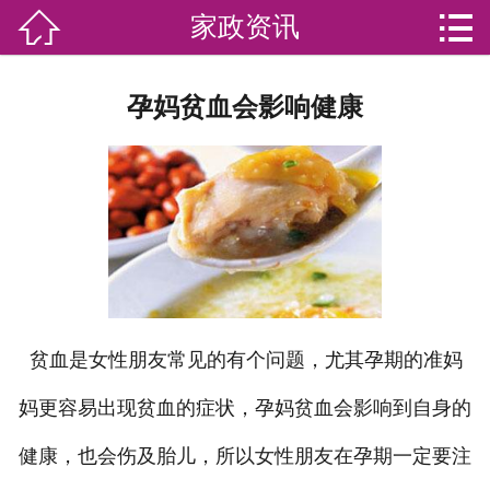


家政资讯

网站首页

分
家庭服务
孕妈贫血会影响健康
类
专业团队
加盟苏家联
荣誉资质
家政资讯
贫血是女性朋友常见的有个问题，尤其孕期的准妈
你问我答
妈更容易出现贫血的症状，孕妈贫血会影响到自身的
关于我们
健康，也会伤及胎儿，所以女性朋友在孕期一定要注
联系我们