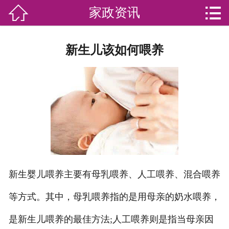


家政资讯

网站首页

分
家庭服务
新生儿该如何喂养
类
专业团队
加盟苏家联
荣誉资质
家政资讯
你问我答
新生婴儿喂养主要有母乳喂养、人工喂养、混合喂养
关于我们
等方式。其中，母乳喂养指的是用母亲的奶水喂养，
是新生儿喂养的最佳方法;人工喂养则是指当母亲因
联系我们