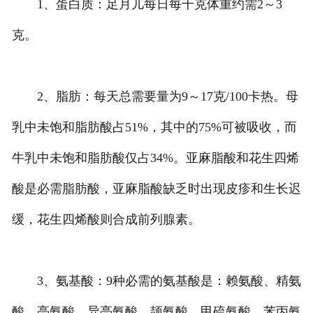
1、蛋白质：足月儿每日每千克体重约需2～3
克。
2、脂肪：每天总需要量为9～17克/100卡热。母
乳中未饱和脂肪酸占51%，其中的75%可被吸收，而
牛乳中未饱和脂肪酸仅占34%。亚麻脂酸和花生四烯
酸是必需脂肪酸，亚麻脂酸缺乏时出现皮疹和生长迟
缓，花生四烯酸则合成前列腺素。
3、氨基酸：9种必需的氨基酸是：赖氨酸、精氨
酸、亮氨酸、异亮氨酸、颉氨酸、甲硫氨酸、苯丙氨