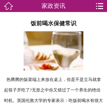


家政资讯

网站首页

分
家庭服务
饭前喝水保健常识
类
专业团队
加盟苏家联
荣誉资质
家政资讯
你问我答
热腾腾的饭菜端上来放在桌上，你是不是立马就拿
起筷子开吃了?无形之中你又错过了一个养生的绝佳
关于我们
时机。英国伦敦大学的专家表示：吃饭前喝水有很大
联系我们