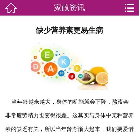


家政资讯

网站首页

分
家庭服务
缺少营养素更易生病
类
专业团队
加盟苏家联
荣誉资质
家政资讯
当年龄越来越大，身体的机能就会下降，熬夜会
你问我答
非常疲劳精力也变得很差。这其实与身体中某种营养
关于我们
素的缺乏有关，所以当年龄渐渐大起来，我们要爱惜
联系我们