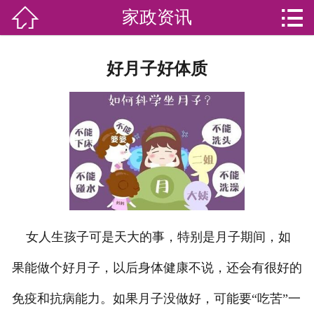


家政资讯

网站首页

分
家庭服务
好月子好体质
类
专业团队
加盟苏家联
荣誉资质
家政资讯
你问我答
女人生孩子可是天大的事，特别是月子期间，如
果能做个好月子，以后身体健康不说，还会有很好的
关于我们
免疫和抗病能力。如果月子没做好，可能要“吃苦”一
联系我们