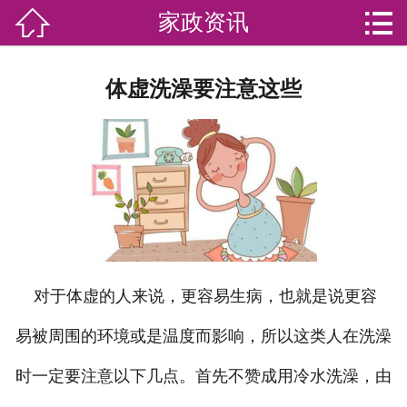


家政资讯

网站首页

分
家庭服务
体虚洗澡要注意这些
类
专业团队
加盟苏家联
荣誉资质
家政资讯
对于体虚的人来说，更容易生病，也就是说更容
你问我答
易被周围的环境或是温度而影响，所以这类人在洗澡
关于我们
时一定要注意以下几点。首先不赞成用冷水洗澡，由
联系我们