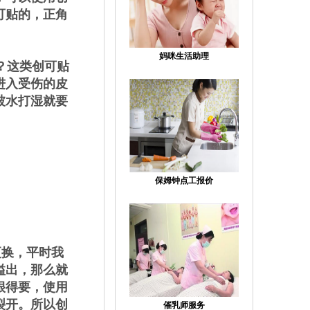
可贴的，正角
妈咪生活助理
？这类创可贴
进入受伤的皮
被水打湿就要
保姆钟点工报价
更换，平时我
溢出，那么就
很得要，使用
裂开。所以创
催乳师服务