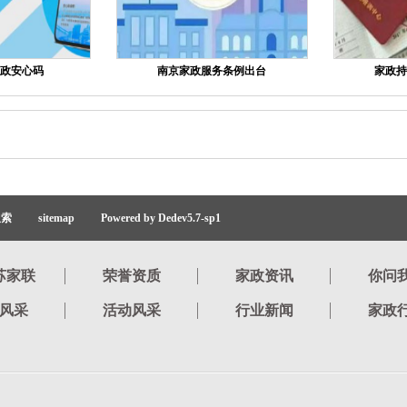
政安心码
南京家政服务条例出台
家政持
搜索
sitemap
Powered by Dedev5.7-sp1
苏家联
荣誉资质
家政资讯
你问
风采
活动风采
行业新闻
家政