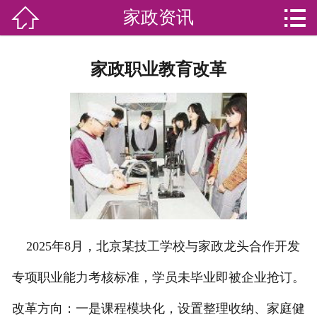


家政资讯

网站首页

分
家庭服务
家政职业教育改革
类
专业团队
加盟苏家联
荣誉资质
家政资讯
你问我答
2025年8月，北京某技工学校与家政龙头合作开发
关于我们
专项职业能力考核标准，学员未毕业即被企业抢订。
联系我们
改革方向：一是课程模块化，设置整理收纳、家庭健