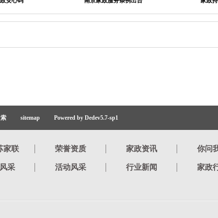
政安心码
南京家政服务条例出台
家政持
搜索
sitemap
Powered by Dedev5.7-sp1
苏家联
荣誉资质
家政资讯
你问
风采
活动风采
行业新闻
家政