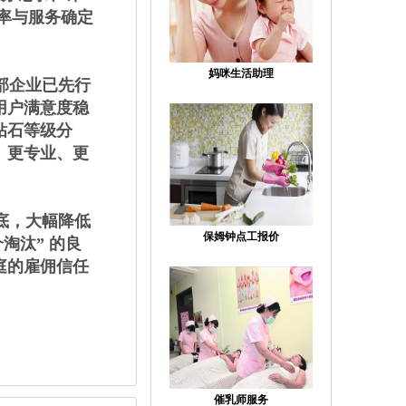
率与服务确定
妈咪生活助理
部企业已先行
用户满意度稳
钻石等级分
、更专业、更
底，大幅降低
保姆钟点工报价
淘汰” 的良
庭的雇佣信任
催乳师服务