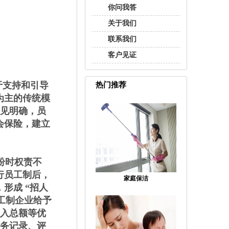
你问我答
关于我们
联系我们
客户见证
关于支持和引导
热门推荐
为主的传统模
意见明确，员
会保险，建立
纷时权责不
行员工制后，
家庭保洁
形成 “招人
员工制企业给予
收入总额等优
服务记录、评