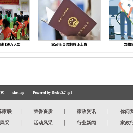
训150万人次
家政全员强制持证上岗
加快
搜索
sitemap
Powered by Dedev5.7-sp1
苏家联
荣誉资质
家政资讯
你问
风采
活动风采
行业新闻
家政