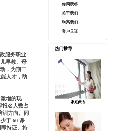
你问我答
关于我们
联系我们
客户见证
热门推荐
家政服务职业
育儿早教、母
启动，为期三
质技能人才，助
求激增的现
家庭保洁
程报名人数占
培训方向。同
于 60 课
训即持证、持