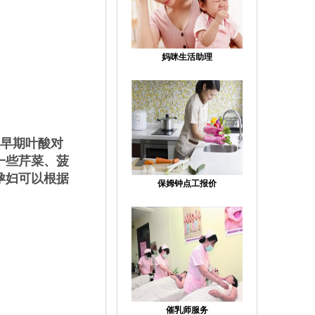
妈咪生活助理
早期叶酸对
一些芹菜、菠
孕妇可以根据
保姆钟点工报价
催乳师服务