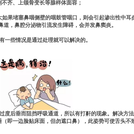
列不齐、上颌骨变长等腺样体面容；
大如果堵塞鼻咽侧壁的咽鼓管咽口，则会引起渗出性中耳
塞鼻道，鼻腔分泌物引流发生障碍，会并发鼻窦炎。
有一些情况是通过处理就可以解决的。
过度后垂而阻挡呼吸通道，所以有打鼾的现象。解决方法
睡（即一边脸贴床面，但勿遮口鼻），此姿势可使舌头不
。