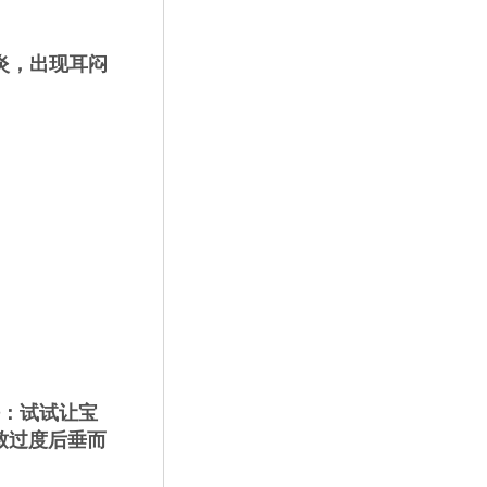
炎，出现耳闷
：试试让宝
致过度后垂而