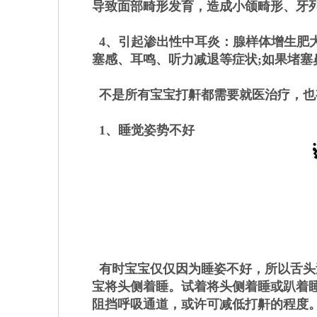
导致面部畸形发育，造成小颌畸形、牙
4、引起渗出性中耳炎：腺样体增生肥
塞感、耳鸣、听力减退等症状;如果堵
不是所有宝宝打鼾都需要就医治疗，也
1、睡觉姿势不好
有时宝宝仅仅因为睡姿不好，所以舌头
宝将头侧着睡。试着将头侧着睡或趴着
阻挡呼吸通道，或许可减低打鼾的程度