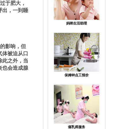
过于肥大，
呼出，一到睡
妈咪生活助理
的影响，但
气体被迫从口
除此之外，当
炎也会造成腺
保姆钟点工报价
催乳师服务