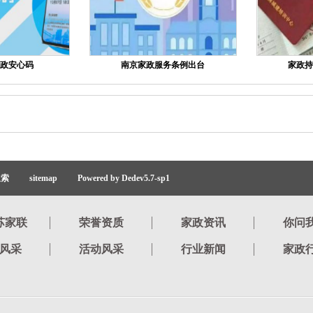
政安心码
南京家政服务条例出台
家政持
搜索
sitemap
Powered by Dedev5.7-sp1
苏家联
荣誉资质
家政资讯
你问
风采
活动风采
行业新闻
家政