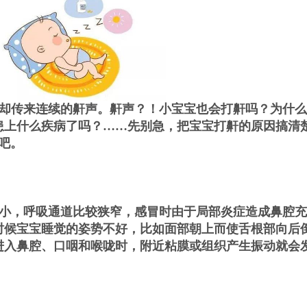
却传来连续的鼾声。鼾声？！小宝宝也会打鼾吗？为什么
患上什么疾病了吗？……先别急，把宝宝打鼾的原因搞清
吧。
小，呼吸通道比较狭窄，感冒时由于局部炎症造成鼻腔充
时候宝宝睡觉的姿势不好，比如面部朝上而使舌根部向后
进入鼻腔、口咽和喉咙时，附近粘膜或组织产生振动就会