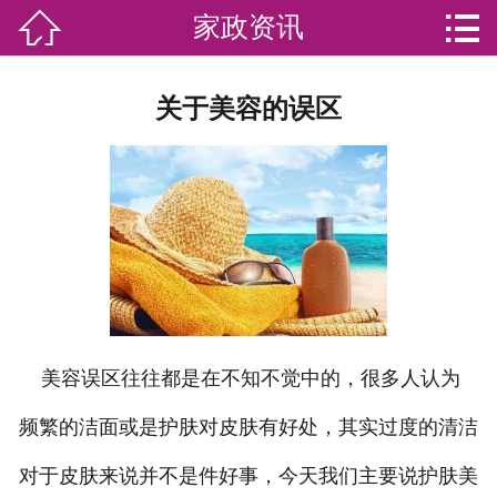


家政资讯

网站首页

分
家庭服务
关于美容的误区
类
专业团队
加盟苏家联
荣誉资质
家政资讯
你问我答
美容误区往往都是在不知不觉中的，很多人认为
关于我们
频繁的洁面或是护肤对皮肤有好处，其实过度的清洁
对于皮肤来说并不是件好事，今天我们主要说护肤美
联系我们