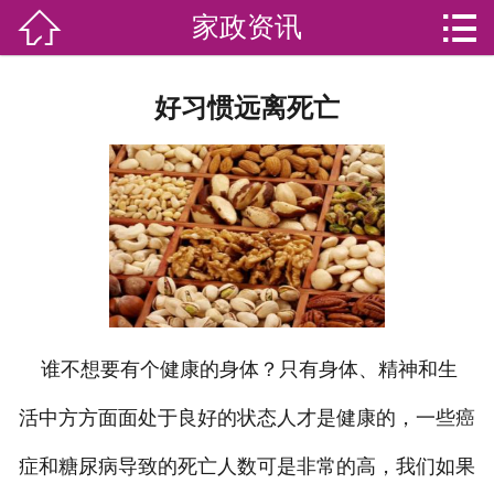


家政资讯

网站首页

分
家庭服务
好习惯远离死亡
类
专业团队
加盟苏家联
荣誉资质
家政资讯
你问我答
谁不想要有个健康的身体？只有身体、精神和生
活中方方面面处于良好的状态人才是健康的，一些癌
关于我们
症和糖尿病导致的死亡人数可是非常的高，我们如果
联系我们