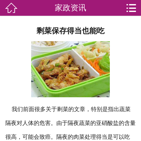


家政资讯

网站首页

分
家庭服务
剩菜保存得当也能吃
类
专业团队
加盟苏家联
荣誉资质
家政资讯
你问我答
我们前面很多关于剩菜的文章，特别是指出蔬菜
关于我们
隔夜对人体的危害。由于隔夜蔬菜的亚硝酸盐的含量
联系我们
很高，可能会致癌。隔夜的肉菜处理得当是可以吃